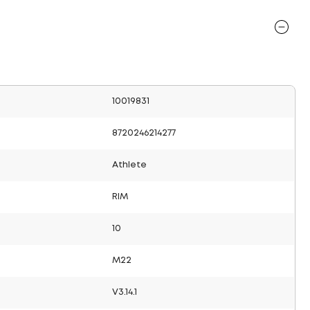
10019831
8720246214277
Athlete
RIM
10
M22
V3.14.1