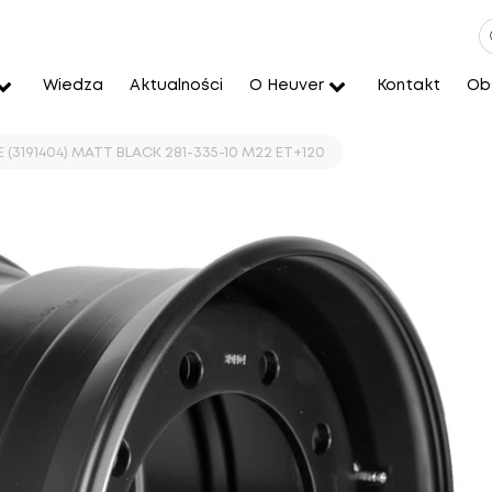
Wiedza
Aktualności
O Heuver
Kontakt
Obs
E (3191404) MATT BLACK 281-335-10 M22 ET+120