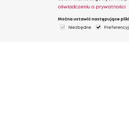
oświadczeniu o prywatności
Można ustawić następujące pliki
Niezbędne
Preferency
O Heuver
O Heuver
Gwarancji
Więcej O Heuver