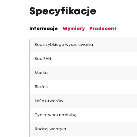
Specyfikacje
Informacje
Wymiary
Producent
Kod szybkiego wyszukiwania
Kod EAN
Marka
Bieżnik
Ilość otworów
Typ otworu na śrubę
Rodzaj wentyla