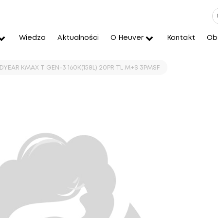
Wiedza
Aktualności
O Heuver
Kontakt
Obs
YEAR KMAX T GEN-3 160K(158L) 20PR TL M+S 3PMSF