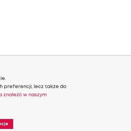
ie.
 preferencji, lecz także do
a znaleźć w naszym
ncje