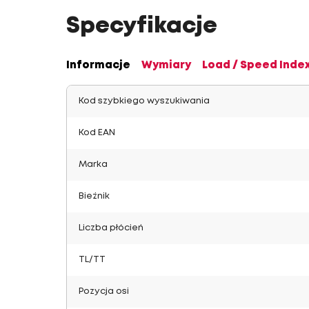
Specyfikacje
Informacje
Wymiary
Load / Speed Inde
Kod szybkiego wyszukiwania
Kod EAN
Marka
Bieżnik
Liczba płócień
TL/TT
Pozycja osi