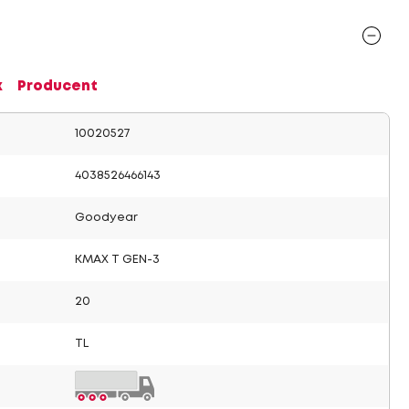
x
Producent
10020527
4038526466143
Goodyear
KMAX T GEN-3
20
TL