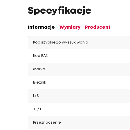
Specyfikacje
Informacje
Wymiary
Producent
Kod szybkiego wyszukiwania
Kod EAN
Marka
Bieżnik
L/S
TL/TT
Przeznaczenie