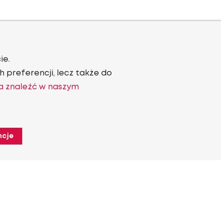
ie.
 preferencji, lecz także do
a znaleźć w naszym
ncje