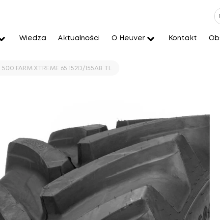
Wiedza
Aktualności
O Heuver
Kontakt
Obs
 500 FARM XTREME 65 152D/155A8 TL