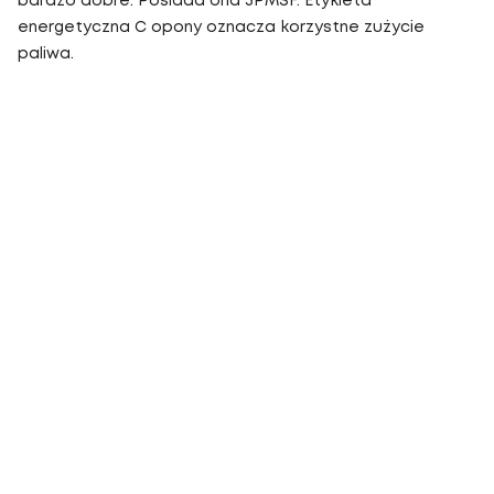
bardzo dobre. Posiada ona 3PMSF. Etykieta
energetyczna C opony oznacza korzystne zużycie
paliwa.