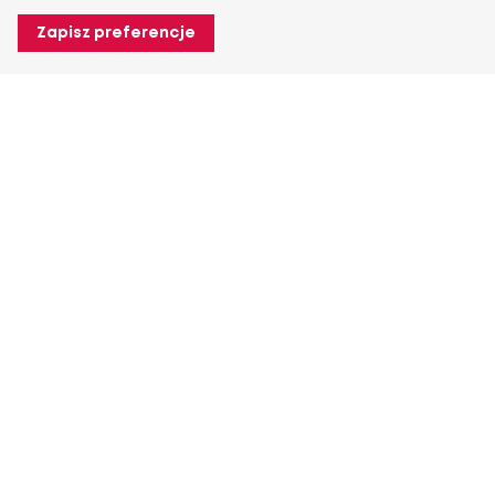
Zapisz preferencje
O Heuver
O Heuver
Gwarancji
Więcej O Heuver
Mój Heuver
Logowanie