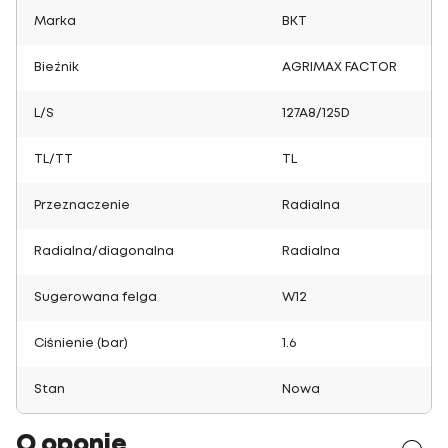
Marka
BKT
Bieżnik
AGRIMAX FACTOR
L/S
127A8/125D
TL/TT
TL
Przeznaczenie
Radialna
Radialna/diagonalna
Radialna
Sugerowana felga
W12
Ciśnienie (bar)
1.6
Stan
Nowa
O oponie