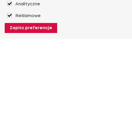
Analityczne
Reklamowe
Zapisz preferencje
O Heuver
O Heuver
Gwarancji
Więcej O Heuver