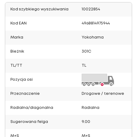
Kod szybkiego wyszukiwania
10022854
Kod EAN
4968814975944
Marka
Yokohama
Bieżnik
301C
TL/TT
TL
Pozycja osi
Przeznaczenie
Drogowe / terenowe
Radialna/diagonalna
Radialna
Sugerowana felga
9.00
M+S
M+S