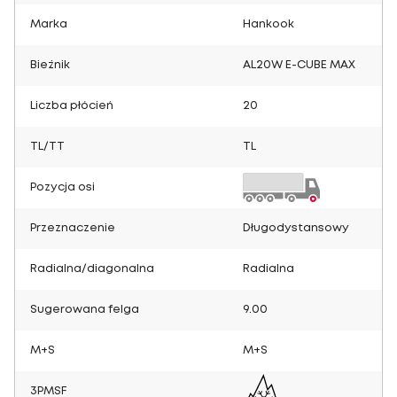
Marka
Hankook
Bieżnik
AL20W E-CUBE MAX
Liczba płócień
20
TL/TT
TL
Pozycja osi
Przeznaczenie
Długodystansowy
Radialna/diagonalna
Radialna
Sugerowana felga
9.00
M+S
M+S
3PMSF