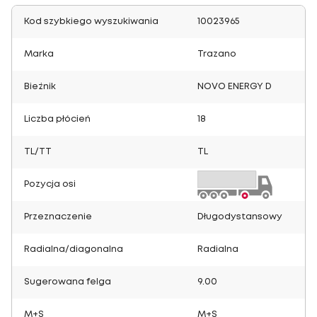
Kod szybkiego wyszukiwania
10023965
Marka
Trazano
Bieżnik
NOVO ENERGY D
Liczba płócień
18
TL/TT
TL
Pozycja osi
Przeznaczenie
Długodystansowy
Radialna/diagonalna
Radialna
Sugerowana felga
9.00
M+S
M+S