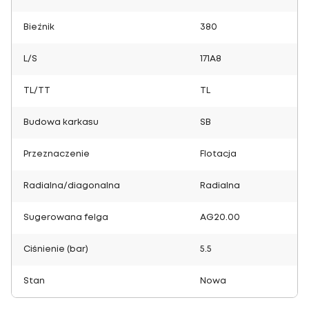
Bieżnik
380
L/S
171A8
TL/TT
TL
Budowa karkasu
SB
Przeznaczenie
Flotacja
Radialna/diagonalna
Radialna
Sugerowana felga
AG20.00
Ciśnienie (bar)
5.5
Stan
Nowa