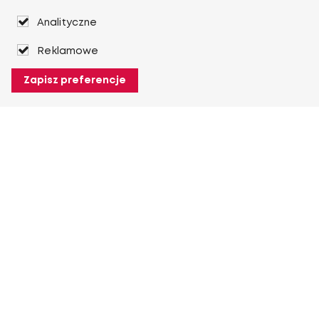
Analityczne
Reklamowe
Zapisz preferencje
O Heuver
O Heuver
Gwarancji
Więcej O Heuver