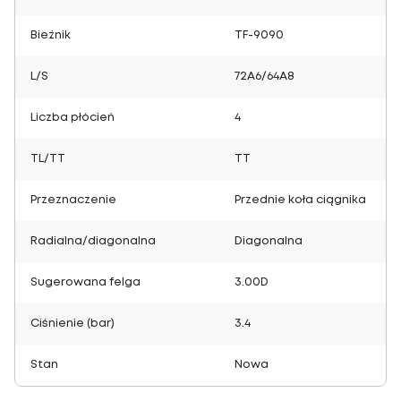
Bieżnik
TF-9090
L/S
72A6/64A8
Liczba płócień
4
TL/TT
TT
Przeznaczenie
Przednie koła ciągnika
Radialna/diagonalna
Diagonalna
Sugerowana felga
3.00D
Ciśnienie (bar)
3.4
Stan
Nowa