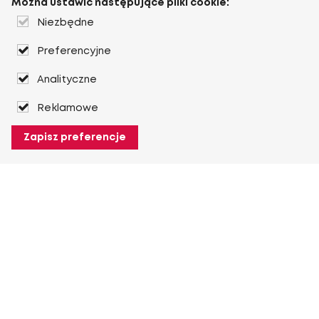
Można ustawić następujące pliki cookie:
Niezbędne
Preferencyjne
Analityczne
Reklamowe
Zapisz preferencje
O Heuver
O Heuver
Gwarancji
Więcej O Heuver
Mój Heuver