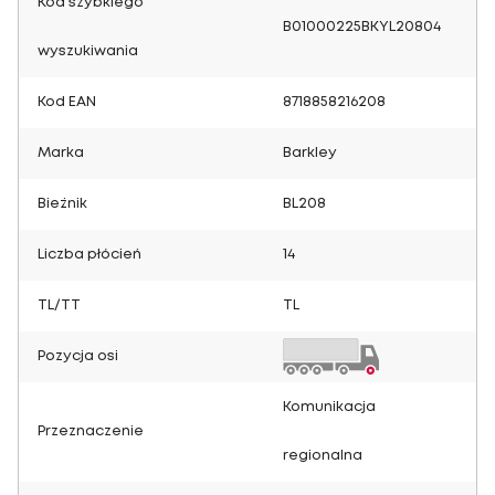
Kod szybkiego
B01000225BKYL20804
wyszukiwania
Kod EAN
8718858216208
Marka
Barkley
Bieżnik
BL208
Liczba płócień
14
TL/TT
TL
Pozycja osi
Komunikacja
Przeznaczenie
regionalna