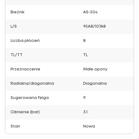
Bieżnik
AS-504
L/S
95A8/107A8
Liczba płócień
8
TL/TT
TL
Przeznaczenie
Małe opony
Radialna/diagonalna
Diagonalna
Sugerowana felga
9
Ciśnienie (bar)
3.1
Stan
Nowa