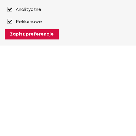
Analityczne
Reklamowe
Zapisz preferencje
O Heuver
O Heuver
Gwarancji
Więcej O Heuver