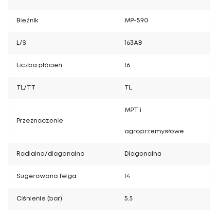
Bieżnik
MP-590
L/S
163A8
Liczba płócień
16
TL/TT
TL
MPT i
Przeznaczenie
agroprzemysłowe
Radialna/diagonalna
Diagonalna
Sugerowana felga
14
Ciśnienie (bar)
5.5