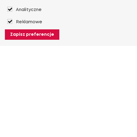
Analityczne
Reklamowe
Zapisz preferencje
O Heuver
O Heuver
Gwarancji
Więcej O Heuver