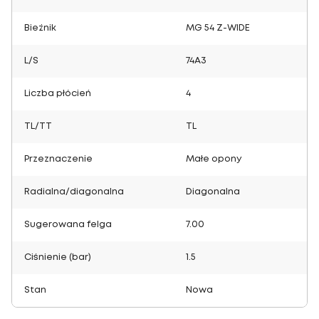
Bieżnik
MG 54 Z-WIDE
L/S
74A3
Liczba płócień
4
TL/TT
TL
Przeznaczenie
Małe opony
Radialna/diagonalna
Diagonalna
Sugerowana felga
7.00
Ciśnienie (bar)
1.5
Stan
Nowa