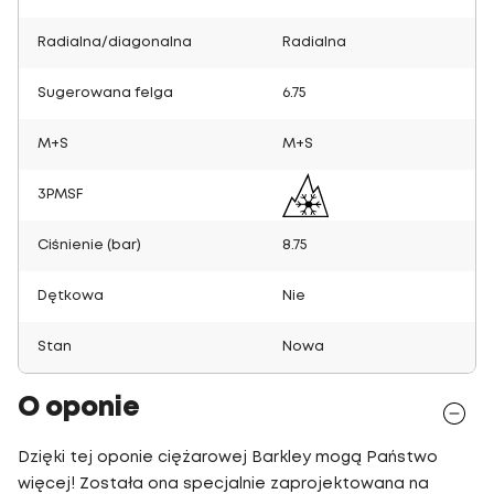
Radialna/diagonalna
Radialna
Sugerowana felga
6.75
M+S
M+S
3PMSF
Ciśnienie (bar)
8.75
Dętkowa
Nie
Stan
Nowa
O oponie
Dzięki tej oponie ciężarowej Barkley mogą Państwo
więcej! Została ona specjalnie zaprojektowana na