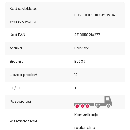
Kod szybkiego
B09500175BKYJ20904
wyszukiwania
Kod EAN
8718858216277
Marka
Barkley
Bieżnik
BL209
Liczba płócień
18
TL/TT
TL
Pozycja osi
Komunikacja
Przeznaczenie
regionalna