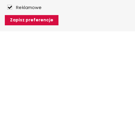
Reklamowe
Zapisz preferencje
O Heuver
O Heuver
Gwarancji
Więcej O Heuver
Mój Heuver