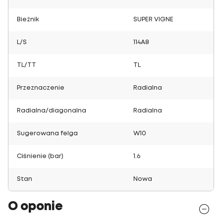
Bieżnik
SUPER VIGNE
L/S
114A8
TL/TT
TL
Przeznaczenie
Radialna
Radialna/diagonalna
Radialna
Sugerowana felga
W10
Ciśnienie (bar)
1.6
Stan
Nowa
O oponie