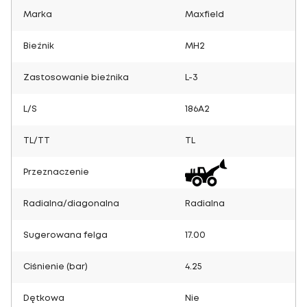
Marka
Maxfield
Bieżnik
MH2
Zastosowanie bieżnika
L-3
L/S
186A2
TL/TT
TL
Przeznaczenie
Radialna/diagonalna
Radialna
Sugerowana felga
17.00
Ciśnienie (bar)
4.25
Dętkowa
Nie