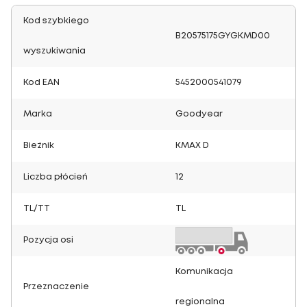
Kod szybkiego
B20575175GYGKMD00
wyszukiwania
Kod EAN
5452000541079
Marka
Goodyear
Bieżnik
KMAX D
Liczba płócień
12
TL/TT
TL
Pozycja osi
Komunikacja
Przeznaczenie
regionalna