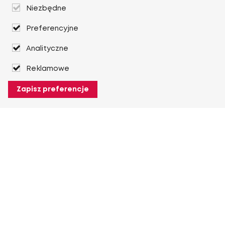
Niezbędne
Preferencyjne
Analityczne
Reklamowe
Zapisz preferencje
O Heuver
O Heuver
Gwarancji
Więcej O Heuver
Mój Heuver