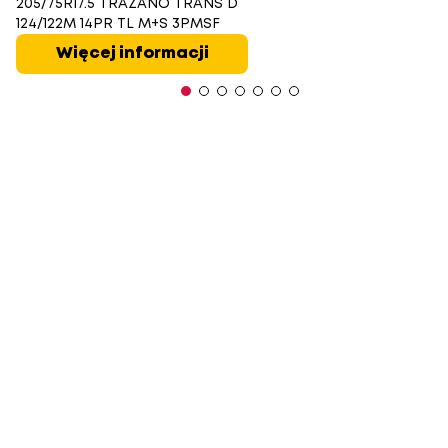
205/75R17.5 TRAZANO TRANS D
124/122M 14PR TL M+S 3PMSF
Więcej informacji