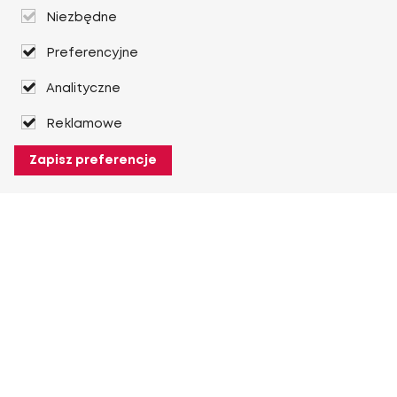
Niezbędne
Preferencyjne
Analityczne
Reklamowe
Zapisz preferencje
O Heuver
O Heuver
Gwarancji
Więcej O Heuver
Mój Heuver