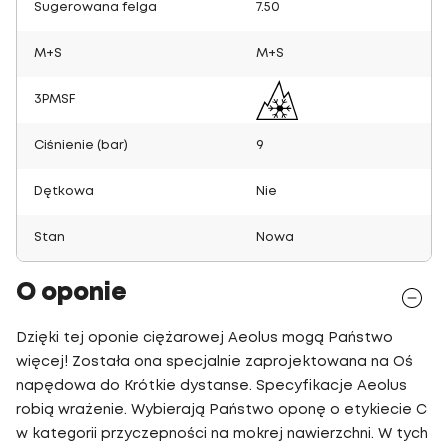
Sugerowana felga
7.50
M+S
M+S
3PMSF
Ciśnienie (bar)
9
Dętkowa
Nie
Stan
Nowa
O oponie
Dzięki tej oponie ciężarowej Aeolus mogą Państwo
więcej! Została ona specjalnie zaprojektowana na Oś
napędowa do Krótkie dystanse. Specyfikacje Aeolus
robią wrażenie. Wybierają Państwo oponę o etykiecie C
w kategorii przyczepności na mokrej nawierzchni. W tych