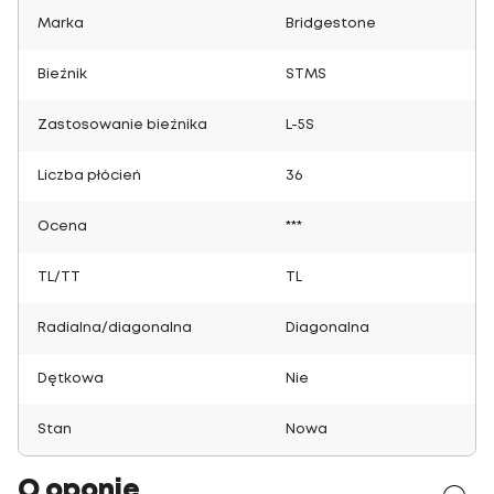
Marka
Bridgestone
Bieżnik
STMS
Zastosowanie bieżnika
L-5S
Liczba płócień
36
Ocena
***
TL/TT
TL
Radialna/diagonalna
Diagonalna
Dętkowa
Nie
Stan
Nowa
O oponie