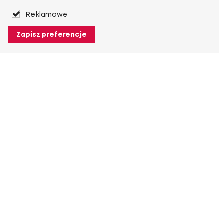
Reklamowe
Zapisz preferencje
O Heuver
O Heuver
Gwarancji
Więcej O Heuver
Mój Heuver