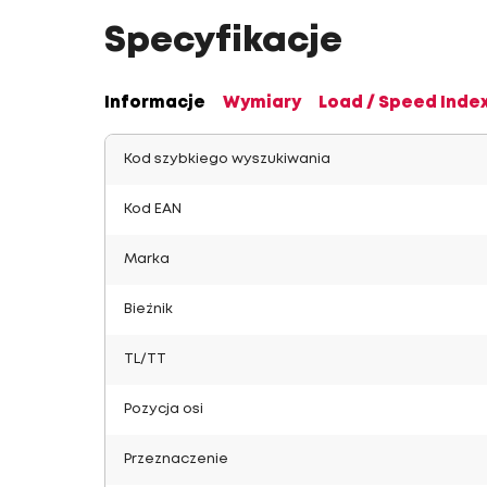
Specyfikacje
Informacje
Wymiary
Load / Speed Inde
Kod szybkiego wyszukiwania
Kod EAN
Marka
Bieżnik
TL/TT
Pozycja osi
Przeznaczenie