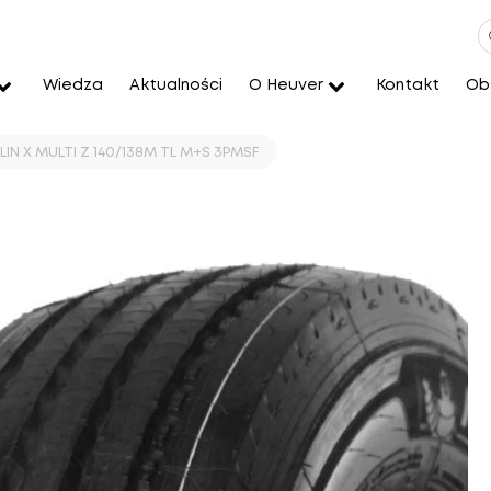
Wiedza
Aktualności
O Heuver
Kontakt
Obs
LIN X MULTI Z 140/138M TL M+S 3PMSF