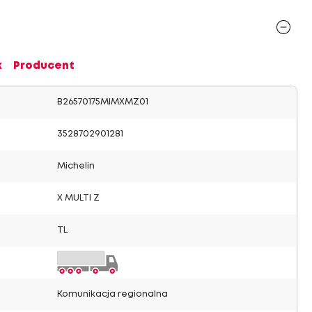
x
Producent
B26570175MIMXMZ01
3528702901281
Michelin
X MULTI Z
TL
Komunikacja regionalna