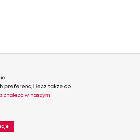
ie.
 preferencji, lecz także do
a znaleźć w naszym
ncje