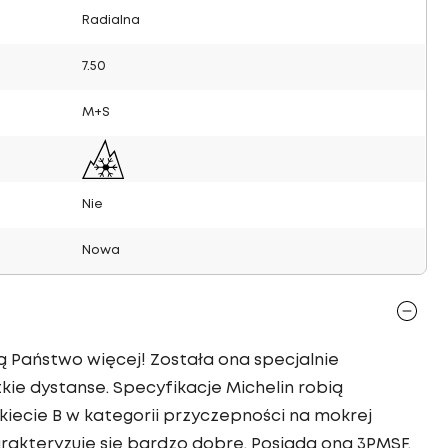
Radialna
7.50
M+S
Nie
Nowa
ą Państwo więcej! Została ona specjalnie
ie dystanse. Specyfikacje Michelin robią
iecie B w kategorii przyczepności na mokrej
akteryzuje się bardzo dobre. Posiada ona 3PMSF.