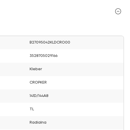
B27095042KLDCRO00
3528705029166
Kleber
CROPKER
141D/144A8
TL
Radialna