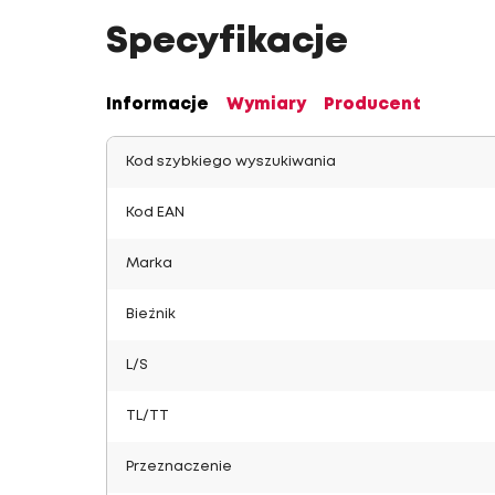
Specyfikacje
Informacje
Wymiary
Producent
Kod szybkiego wyszukiwania
Kod EAN
Marka
Bieżnik
L/S
TL/TT
Przeznaczenie