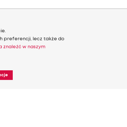
ie.
 preferencji, lecz także do
a znaleźć w naszym
ncje