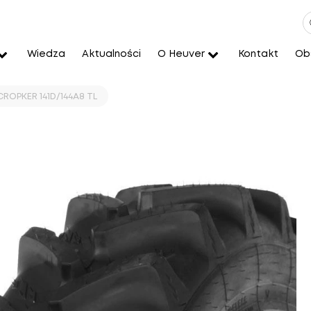
Wiedza
Aktualności
O Heuver
Kontakt
Obs
CROPKER 141D/144A8 TL