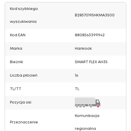
Kod szybkiego
B28570195HKMA3500
wyszukiwania
Kod EAN
8808563399942
Marka
Hankook
Bieżnik
SMART FLEX AH35
Liczba płócień
16
TL/TT
TL
Pozycja osi
Komunikacja
Przeznaczenie
regionalna