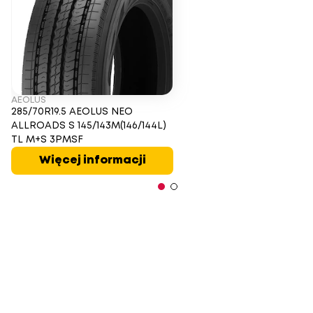
AEOLUS
285/70R19.5 AEOLUS NEO
ALLROADS S 145/143M(146/144L)
TL M+S 3PMSF
Więcej informacji