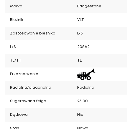
Marka
Bridgestone
Bieżnik
VLT
Zastosowanie bieżnika
L-3
L/S
208A2
TL/TT
TL
Przeznaczenie
Radialna/diagonalna
Radialna
Sugerowana felga
25.00
Dętkowa
Nie
Stan
Nowa