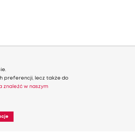
ie.
 preferencji, lecz także do
a znaleźć w naszym
ncje