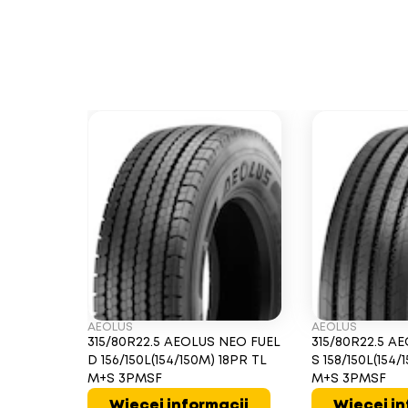
AEOLUS
AEOLUS
315/80R22.5 AEOLUS NEO FUEL
315/80R22.5 A
D 156/150L(154/150M) 18PR TL
S 158/150L(154/
M+S 3PMSF
M+S 3PMSF
Więcej informacji
Więcej in