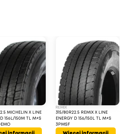
REMIX
H
2.5 MICHELIN X LINE
315/80R22.5 REMIX X LINE
3
D 156L/150M TL M+S
ENERGY D 156/150L TL M+S
LI
DEMO
3PMSF
M
ej informacji
Więcej informacji