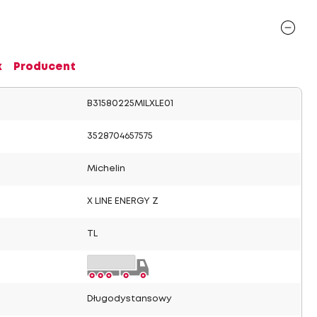
x
Producent
B31580225MILXLE01
3528704657575
Michelin
X LINE ENERGY Z
TL
Długodystansowy