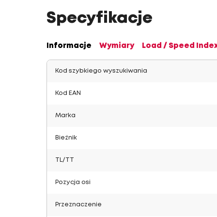
Specyfikacje
Informacje
Wymiary
Load / Speed Inde
Kod szybkiego wyszukiwania
Kod EAN
Marka
Bieżnik
TL/TT
Pozycja osi
Przeznaczenie