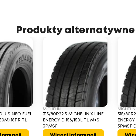
Produkty alternatywne
MICHELIN
MICHELIN
EOLUS NEO FUEL
315/80R22.5 MICHELIN X LINE
315/80R2
150M) 18PR TL
ENERGY D 156/150L TL M+S
ENERGY 
3PMSF
3PMSF 
formacji
Więcej informacji
Więc