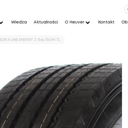
Wiedza
Aktualności
O Heuver
Kontakt
Obs
LIN X LINE ENERGY Z 156L/150M TL