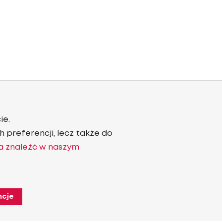
ie.
 preferencji, lecz także do
a znaleźć w naszym
ncje