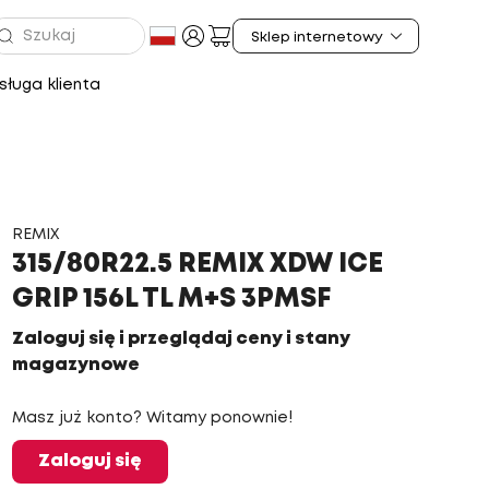
ługa klienta
REMIX
315/80R22.5 REMIX XDW ICE
GRIP 156L TL M+S 3PMSF
Zaloguj się i przeglądaj ceny i stany
magazynowe
Masz już konto? Witamy ponownie!
Zaloguj się