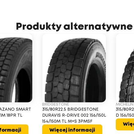
Produkty alternatywne
BRIDGESTONE
MICHELIN
TRAZANO SMART
315/80R22.5 BRIDGESTONE
315/80R2
1M 18PR TL
DURAVIS R-DRIVE 002 156/150L
D 156/1
154/150M TL M+S 3PMSF
Więc
formacji
Więcej informacji