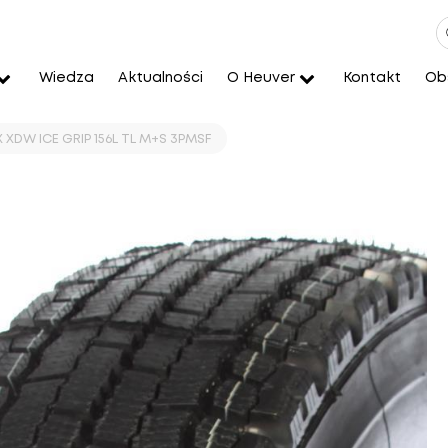
Wiedza
Aktualności
O Heuver
Kontakt
Obs
 XDW ICE GRIP 156L TL M+S 3PMSF