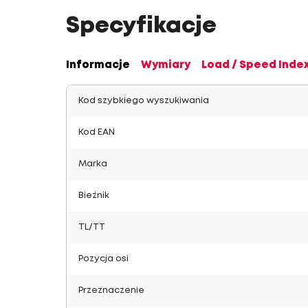
Specyfikacje
Informacje
Wymiary
Load / Speed Inde
Kod szybkiego wyszukiwania
Kod EAN
Marka
Bieżnik
TL/TT
Pozycja osi
Przeznaczenie