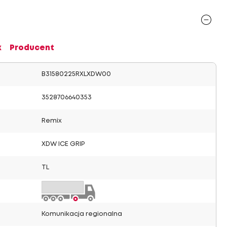
x
Producent
B31580225RXLXDW00
3528706640353
Remix
XDW ICE GRIP
TL
Komunikacja regionalna