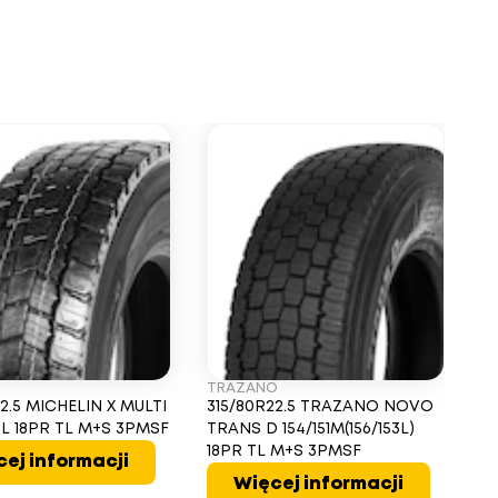
TRAZANO
MI
2.5 MICHELIN X MULTI
315/80R22.5 TRAZANO NOVO
31
50L 18PR TL M+S 3PMSF
TRANS D 154/151M(156/153L)
EN
18PR TL M+S 3PMSF
2
ej informacji
Więcej informacji