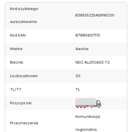
Kod szybkiego
B38555225AEKNEO01
wyszukiwania
Kod EAN
8718858217175
Marka
Aeolus
Bieżnik
NEO ALLROADS T2
Liczba płócień
20
TL/TT
TL
Pozycja osi
Komunikacja
Przeznaczenie
regionalna