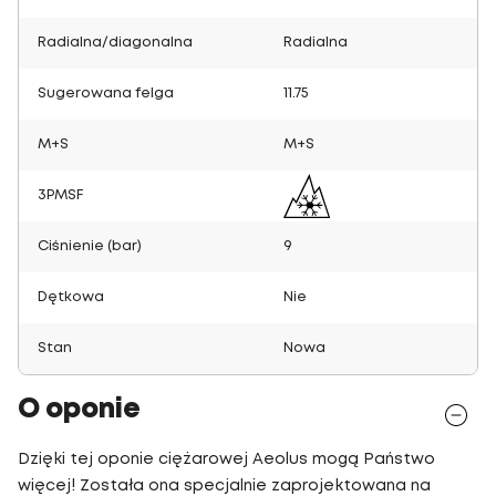
Radialna/diagonalna
Radialna
Sugerowana felga
11.75
M+S
M+S
3PMSF
Ciśnienie (bar)
9
Dętkowa
Nie
Stan
Nowa
O oponie
Dzięki tej oponie ciężarowej Aeolus mogą Państwo
więcej! Została ona specjalnie zaprojektowana na