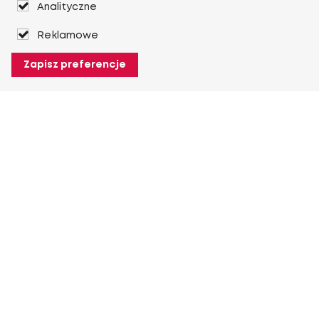
Analityczne
Reklamowe
Zapisz preferencje
O Heuver
O Heuver
Gwarancji
Więcej O Heuver
Mój Heuver
Logowanie
Rejestracja
Więcej Mój Heuver