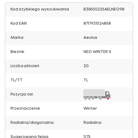
Kod szybkiego wyszukiwania
B38555225AELNEO98
Kod EAN
8717931524858
Marka
Aeolus
Bieżnik
NEO WINTER S
Liczba płócień
20
TL/TT
TL
Pozycja osi
Przeznaczenie
Winter
Radialna/diagonalna
Radialna
Sugerowana felga
11.75