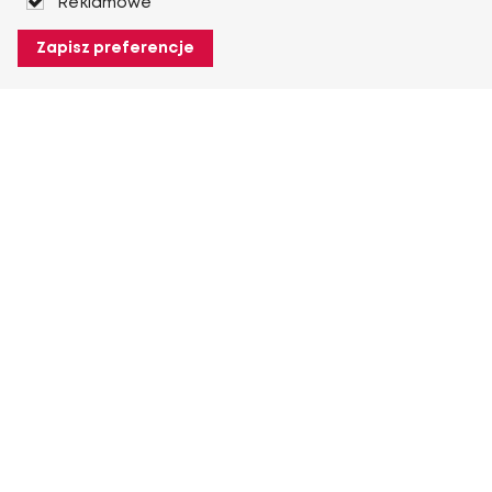
Reklamowe
Zapisz preferencje
O Heuver
O Heuver
Gwarancji
Więcej O Heuver
Mój Heuver
Logowanie
Rejestracja
Więcej Mój Heuver