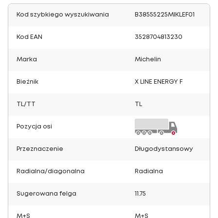
Kod szybkiego wyszukiwania
B38555225MIKLEF01
Kod EAN
3528704813230
Marka
Michelin
Bieżnik
X LINE ENERGY F
TL/TT
TL
Pozycja osi
Przeznaczenie
Długodystansowy
Radialna/diagonalna
Radialna
Sugerowana felga
11.75
M+S
M+S