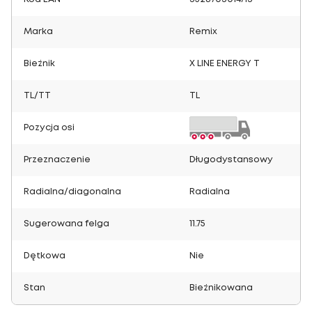
Marka
Remix
Bieżnik
X LINE ENERGY T
TL/TT
TL
Pozycja osi
Przeznaczenie
Długodystansowy
Radialna/diagonalna
Radialna
Sugerowana felga
11.75
Dętkowa
Nie
Stan
Bieżnikowana