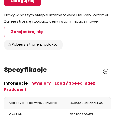
Zaloguj się
Nowy w naszym sklepie internetowym Heuver? Witamy!
Zarejestruj się i zobacz ceny i stany magazynowe.
Zarejestruj się
Pobierz stronę produktu
Specyfikacje
Informacje
Wymiary
Load / Speed Index
Producent
Kod szybkiego wyszukiwania
B38565225RXKXLE00
Kod EAN
3528703014713