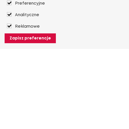
Preferencyjne
Analityczne
Reklamowe
Zapisz preferencje
O Heuver
O Heuver
Gwarancji
Więcej O Heuver