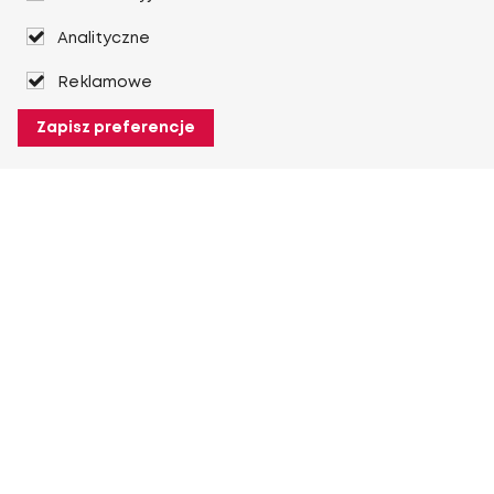
Analityczne
Reklamowe
Zapisz preferencje
O Heuver
O Heuver
Gwarancji
Więcej O Heuver
Mój Heuver
Logowanie
Rejestracja