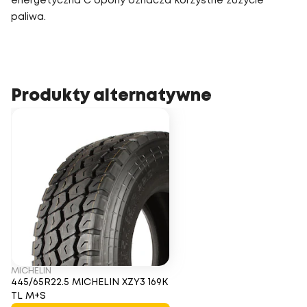
energetyczna C opony oznacza korzystne zużycie
paliwa.
Produkty alternatywne
MICHELIN
445/65R22.5 MICHELIN XZY3 169K
TL M+S