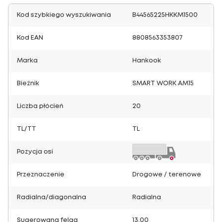
Kod szybkiego wyszukiwania
B44565225HKKM1500
Kod EAN
8808563353807
Marka
Hankook
Bieżnik
SMART WORK AM15
Liczba płócień
20
TL/TT
TL
Pozycja osi
Przeznaczenie
Drogowe / terenowe
Radialna/diagonalna
Radialna
Sugerowana felga
13.00