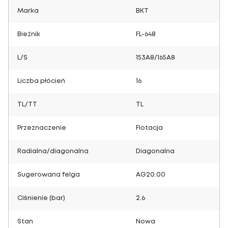
Marka
BKT
Bieżnik
FL-648
L/S
153A8/165A8
Liczba płócień
16
TL/TT
TL
Przeznaczenie
Flotacja
Radialna/diagonalna
Diagonalna
Sugerowana felga
AG20.00
Ciśnienie (bar)
2.6
Stan
Nowa