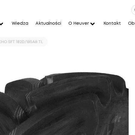
Wiedza
Aktualności
O Heuver
Kontakt
Obs
HO SFT 182D/185A8 TL