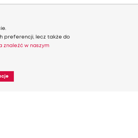
ie.
 preferencji, lecz także do
a znaleźć w naszym
ncje