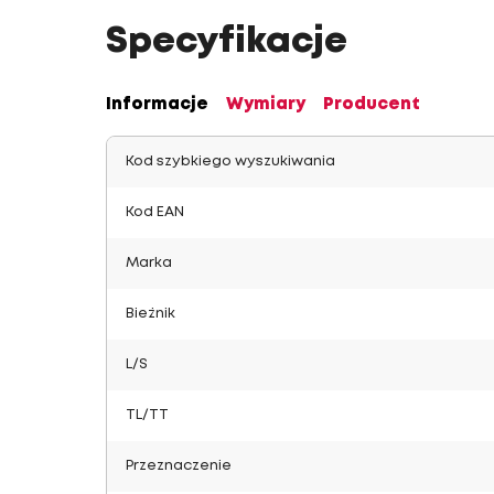
Specyfikacje
Informacje
Wymiary
Producent
Kod szybkiego wyszukiwania
Kod EAN
Marka
Bieżnik
L/S
TL/TT
Przeznaczenie