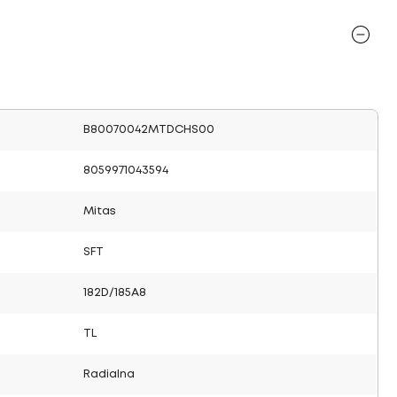
B80070042MTDCHS00
8059971043594
Mitas
SFT
182D/185A8
TL
Radialna