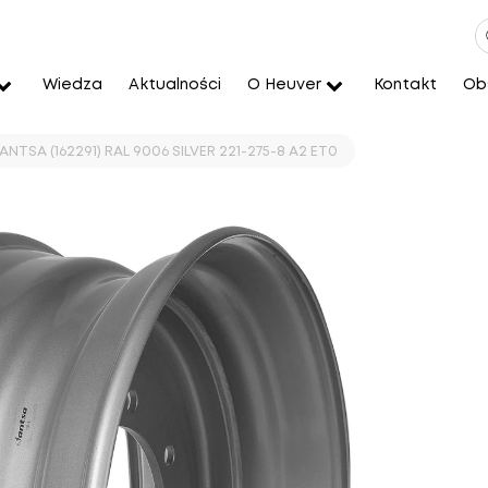
Wiedza
Aktualności
O Heuver
Kontakt
Obs
ANTSA (162291) RAL 9006 SILVER 221-275-8 A2 ET0