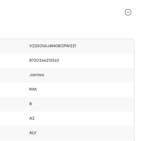
V2250161JAN08CPW221
8720246212563
Jantsa
RIM
8
A2
ALV