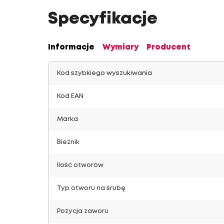
Specyfikacje
Informacje
Wymiary
Producent
Kod szybkiego wyszukiwania
Kod EAN
Marka
Bieżnik
Ilość otworów
Typ otworu na śrubę
Pozycja zaworu