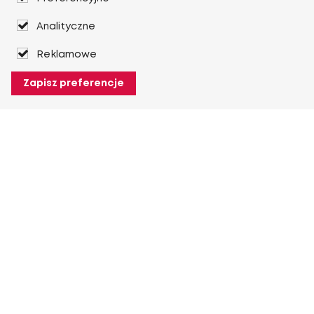
Analityczne
Reklamowe
Zapisz preferencje
O Heuver
O Heuver
Gwarancji
Więcej O Heuver