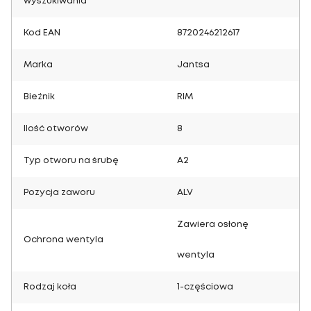
wyszukiwania
Kod EAN
8720246212617
Marka
Jantsa
Bieżnik
RIM
Ilość otworów
8
Typ otworu na śrubę
A2
Pozycja zaworu
ALV
Zawiera osłonę
Ochrona wentyla
wentyla
Rodzaj koła
1-częściowa