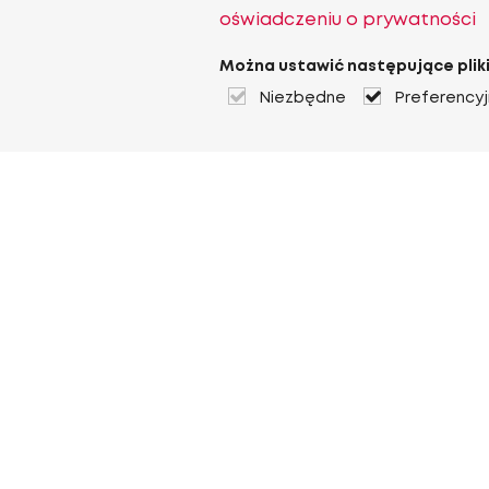
oświadczeniu o prywatności
Można ustawić następujące pliki
Niezbędne
Preferency
O Heuver
O Heuver
Gwarancji
Więcej O Heuver